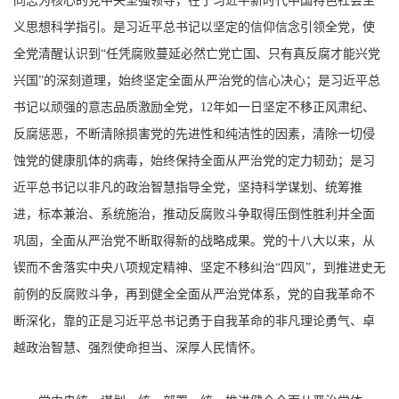
同志为核心的党中央坚强领导，在于习近平新时代中国特色社会主
义思想科学指引。是习近平总书记以坚定的信仰信念引领全党，使
全党清醒认识到“任凭腐败蔓延必然亡党亡国、只有真反腐才能兴党
兴国”的深刻道理，始终坚定全面从严治党的信心决心；是习近平总
书记以顽强的意志品质激励全党，12年如一日坚定不移正风肃纪、
反腐惩恶，不断清除损害党的先进性和纯洁性的因素，清除一切侵
蚀党的健康肌体的病毒，始终保持全面从严治党的定力韧劲；是习
近平总书记以非凡的政治智慧指导全党，坚持科学谋划、统筹推
进，标本兼治、系统施治，推动反腐败斗争取得压倒性胜利并全面
巩固，全面从严治党不断取得新的战略成果。党的十八大以来，从
锲而不舍落实中央八项规定精神、坚定不移纠治“四风”，到推进史无
前例的反腐败斗争，再到健全全面从严治党体系，党的自我革命不
断深化，靠的正是习近平总书记勇于自我革命的非凡理论勇气、卓
越政治智慧、强烈使命担当、深厚人民情怀。